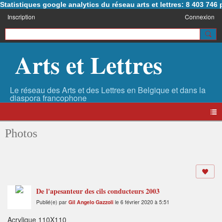
Statistiques google analytics du réseau arts et lettres: 8 403 74
Inscription
Connexion
Arts et Lettres
Photos
De l'apesanteur des cils conducteurs 2003
Publié(e) par
Gil Angelo Gazzoli
le 6 février 2020 à 5:51
Acrylique 110X110