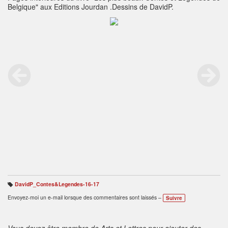
Belgique" aux Editions Jourdan .Dessins de DavidP.
DavidP_Contes&Legendes-16-17
B
ali
Envoyez-moi un e-mail lorsque des commentaires sont laissés –
Suivre
s
e
s
:
Vous devez être membre de Arts et Lettres pour ajouter des