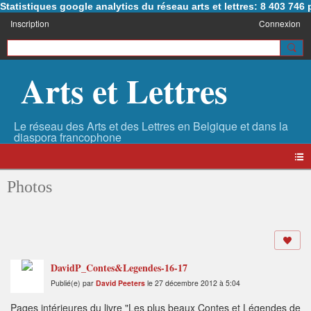
Statistiques google analytics du réseau arts et lettres: 8 403 74
Inscription
Connexion
Arts et Lettres
Photos
DavidP_Contes&Legendes-16-17
Publié(e) par
David Peeters
le 27 décembre 2012 à 5:04
Pages intérieures du livre "Les plus beaux Contes et Légendes de