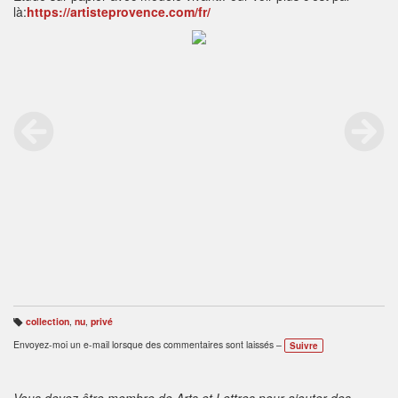
là:
https://artisteprovence.com/fr/
collection
,
nu
,
privé
B
ali
Envoyez-moi un e-mail lorsque des commentaires sont laissés –
Suivre
s
e
s
:
Vous devez être membre de Arts et Lettres pour ajouter des