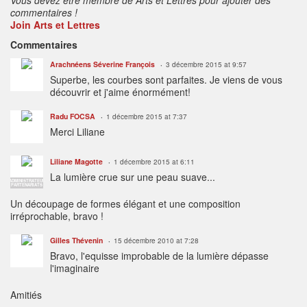
commentaires !
Join Arts et Lettres
Commentaires
Arachnéens Séverine François
3 décembre 2015 at 9:57
Superbe, les courbes sont parfaites. Je viens de vous
découvrir et j'aime énormément!
Radu FOCSA
1 décembre 2015 at 7:37
Merci Liliane
Liliane Magotte
1 décembre 2015 at 6:11
La lumière crue sur une peau suave...
ADMINISTRATEUR
PARTENARIATS
Un découpage de formes élégant et une composition
irréprochable, bravo !
Gilles Thévenin
15 décembre 2010 at 7:28
Bravo, l'equisse improbable de la lumière dépasse
l'imaginaire
Amitiés