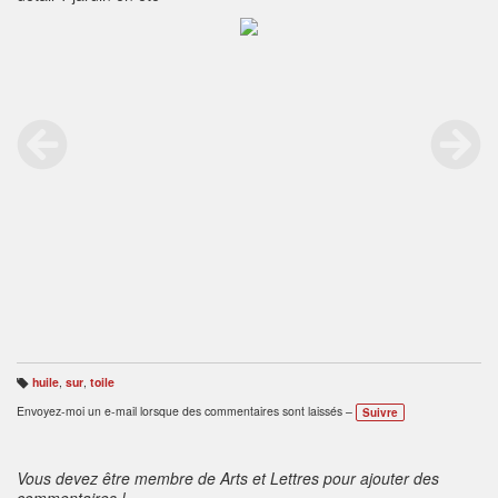
huile
,
sur
,
toile
B
ali
Envoyez-moi un e-mail lorsque des commentaires sont laissés –
Suivre
s
e
s
:
Vous devez être membre de Arts et Lettres pour ajouter des
commentaires !