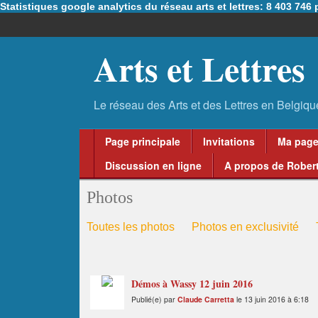
Statistiques google analytics du réseau arts et lettres: 8 403 74
Arts et Lettres
Page principale
Invitations
Ma pag
Discussion en ligne
A propos de Robert
Photos
Toutes les photos
Photos en exclusivité
Démos à Wassy 12 juin 2016
Publié(e) par
Claude Carretta
le 13 juin 2016 à 6:18