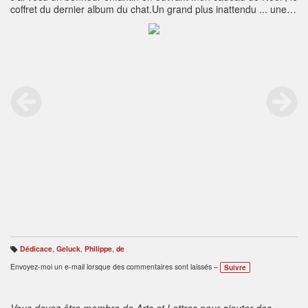
coffret du dernier album du chat.Un grand plus inattendu ... une
dédicace personnelle, laquelle me touche beaucoup.Merci Père
Noël, Philippe Geluck et le chat :-)
Dédicace
,
Geluck
,
Philippe
,
de
B
ali
Envoyez-moi un e-mail lorsque des commentaires sont laissés –
Suivre
s
e
s
:
Vous devez être membre de Arts et Lettres pour ajouter des