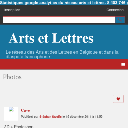
Statistiques google analytics du réseau arts et lettres: 8 403 74
Inscription
Connexion
Arts et Lettres
Photos
Cuve
Publié(e) par
Stéphan Swolfs
le 15 décembre 2011 à 11:55
3D + Photoshop