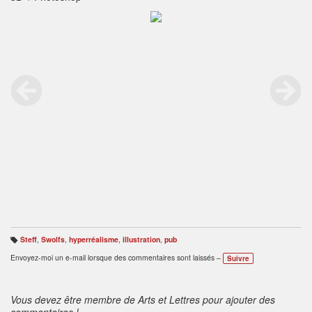
Steff
,
Swolfs
,
hyperréalisme
,
illustration
,
pub
B
ali
Envoyez-moi un e-mail lorsque des commentaires sont laissés –
Suivre
s
e
s
:
Vous devez être membre de Arts et Lettres pour ajouter des
commentaires !