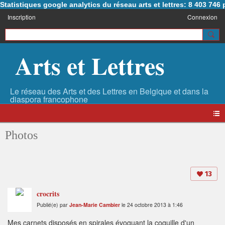
Statistiques google analytics du réseau arts et lettres: 8 403 74
Inscription
Connexion
Arts et Lettres
Photos
13
crocrits
Publié(e) par
Jean-Marie Cambier
le 24 octobre 2013 à 1:46
Mes carnets disposés en spirales évoquant la coquille d'un