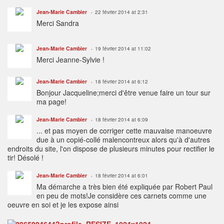
Jean-Marie Cambier
22 février 2014 at 2:31
Merci Sandra
Jean-Marie Cambier
19 février 2014 at 11:02
Merci Jeanne-Sylvie !
Jean-Marie Cambier
18 février 2014 at 6:12
Bonjour Jacqueline;merci d'être venue faire un tour sur
ma page!
Jean-Marie Cambier
18 février 2014 at 6:09
... et pas moyen de corriger cette mauvaise manoeuvre
due à un copié-collé malencontreux alors qu'à d'autres
endroits du site, l'on dispose de plusieurs minutes pour rectifier le
tir! Désolé !
Jean-Marie Cambier
18 février 2014 at 6:01
Ma démarche a très bien été expliquée par Robert Paul
en peu de mots!Je considère ces carnets comme une
oeuvre en soi et je les expose ainsi