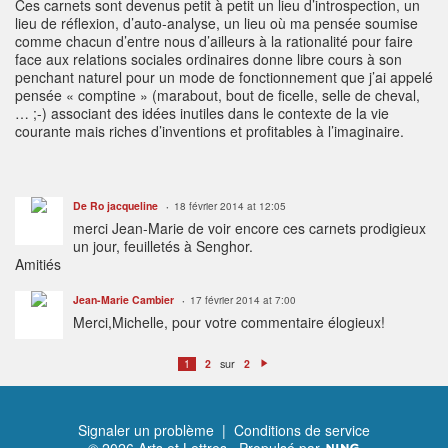
Ces carnets sont devenus petit à petit un lieu d’introspection, un
lieu de réflexion, d’auto-analyse, un lieu où ma pensée soumise
comme chacun d’entre nous d’ailleurs à la rationalité pour faire
face aux relations sociales ordinaires donne libre cours à son
penchant naturel pour un mode de fonctionnement que j’ai appelé
pensée « comptine » (marabout, bout de ficelle, selle de cheval,
… ;-) associant des idées inutiles dans le contexte de la vie
courante mais riches d’inventions et profitables à l’imaginaire.
De Ro jacqueline
18 février 2014 at 12:05
merci Jean-Marie de voir encore ces carnets prodigieux
un jour, feuilletés à Senghor.
Amitiés
Jean-Marie Cambier
17 février 2014 at 7:00
Merci,Michelle, pour votre commentaire élogieux!
sur
1
2
2
S
ui
v
a
n
t
Signaler un problème
|
Conditions de service
© 2026 Arts et Lettres
Propulsé par