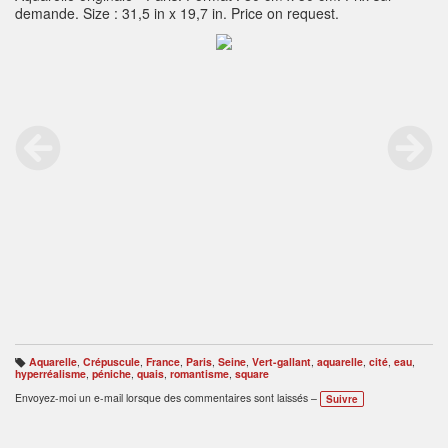
demande. Size : 31,5 in x 19,7 in. Price on request.
Aquarelle
,
Crépuscule
,
France
,
Paris
,
Seine
,
Vert-gallant
,
aquarelle
,
cité
,
eau
,
B
hyperréalisme
,
péniche
,
quais
,
romantisme
,
square
ali
s
Envoyez-moi un e-mail lorsque des commentaires sont laissés –
Suivre
e
s
: