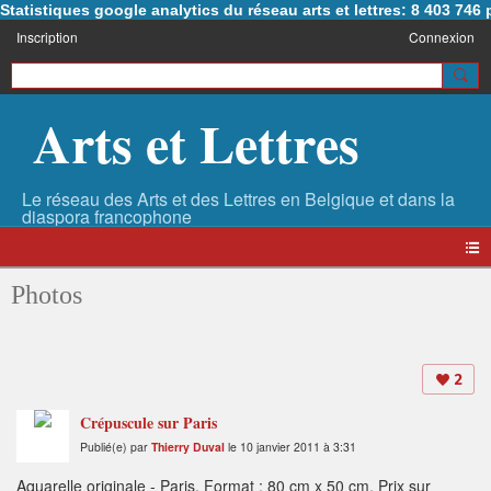
Statistiques google analytics du réseau arts et lettres: 8 403 74
Inscription
Connexion
Arts et Lettres
Photos
2
Crépuscule sur Paris
Publié(e) par
Thierry Duval
le 10 janvier 2011 à 3:31
Aquarelle originale - Paris. Format : 80 cm x 50 cm. Prix sur