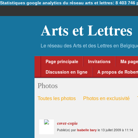
Statistiques google analytics du réseau arts et lettres: 8 403 74
Arts et Lettres
Page principale
Invitations
Ma pag
Discussion en ligne
A propos de Robert
Photos
Toutes les photos
Photos en exclusivité
cover-copie
Publié(e) par
Isabelle bary
le 13 juillet 2009 à 11:14