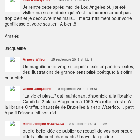
2 octobre 2013 at 4:29
Je rentre cette après midi de Los Angeles où j'ai été
visiter ma sœur aînée qui n'est malheureusement pas
trop bien et je découvre mes mails.... merci infiniment pour votre
gentillesse et votre soutien. A bientôt
Amitiés
Jacqueline
Annecy Wilson
25 septembre 2013 at 12:18
Un magnifique ouvrage d'espoir d'exister par des textes,
des illustrations de grande sensibilité poétique; à s'offrir
ou à offrir.
Gilbert Jacqueline
10 septembre 2013 at 10:56
"La vie et plus..." est maintenant disponible à la librairie
Candide, 2 place Brugmann à 1050 Bruxelles ainsi qu'à
la librairie Graffiti, chaussée de Bruxelles à 1410 Waterloo.... petit
à petit l'oiseau fait son nid...
Marie-Josèphe BOURGAU
3 septembre 2013 at 9:36
quelle belle idée de publier ce recueil de vos nombreux
billets tellement charmants ! bravo Jacqueline