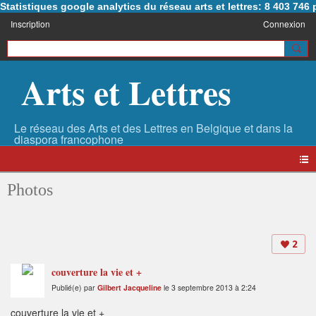
Statistiques google analytics du réseau arts et lettres: 8 403 74
Inscription
Connexion
Arts et Lettres
Photos
2
couverture la vie et +
Publié(e) par
Gilbert Jacqueline
le 3 septembre 2013 à 2:24
couverture la vie et +