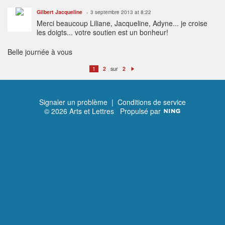
Gilbert Jacqueline
3 septembre 2013 at 8:22
Merci beaucoup Liliane, Jacqueline, Adyne... je croise
les doigts... votre soutien est un bonheur!
Belle journée à vous
sur
1
2
2
S
ui
v
a
n
t
Signaler un problème
|
Conditions de service
© 2026 Arts et Lettres
Propulsé par