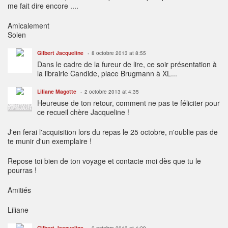
me fait dire encore ....
Amicalement
Solen
Gilbert Jacqueline
8 octobre 2013 at 8:55
Dans le cadre de la fureur de lire, ce soir présentation à
la librairie Candide, place Brugmann à XL...
Liliane Magotte
2 octobre 2013 at 4:35
Heureuse de ton retour, comment ne pas te féliciter pour
ADMINISTRATEUR
PARTENARIATS
ce recueil chère Jacqueline !
J'en ferai l'acquisition lors du repas le 25 octobre, n'oublie pas de
te munir d'un exemplaire !
Repose toi bien de ton voyage et contacte moi dès que tu le
pourras !
Amitiés
Liliane
Gilbert Jacqueline