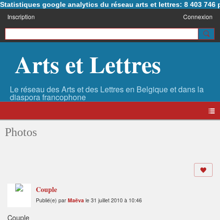
Statistiques google analytics du réseau arts et lettres: 8 403 74
Inscription
Connexion
Arts et Lettres
Photos
Couple
Publié(e) par
Maëva
le 31 juillet 2010 à 10:46
Couple