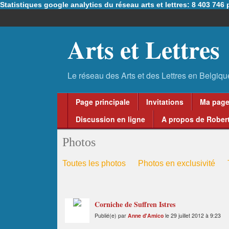
Statistiques google analytics du réseau arts et lettres: 8 403 74
Arts et Lettres
Page principale
Invitations
Ma pag
Discussion en ligne
A propos de Robert
Photos
Toutes les photos
Photos en exclusivité
Corniche de Suffren Istres
Publié(e) par
Anne d'Amico
le 29 juillet 2012 à 9:23