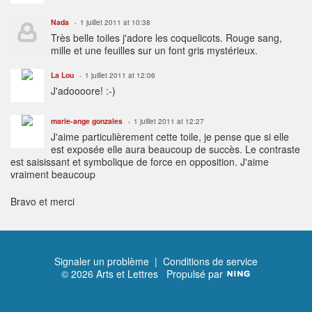
Nada
1 juillet 2011 at 10:38
Très belle toiles j'adore les coquelicots. Rouge sang,
mille et une feuilles sur un font gris mystérieux.
La Lou
1 juillet 2011 at 12:06
J'adoooore! :-)
marie-ange gonzales
1 juillet 2011 at 12:27
J'aime particulièrement cette toile, je pense que si elle
est exposée elle aura beaucoup de succès. Le contraste
est saisissant et symbolique de force en opposition. J'aime
vraiment beaucoup
Bravo et merci
Signaler un problème
|
Conditions de service
© 2026 Arts et Lettres
Propulsé par