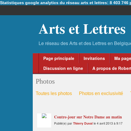
Statistiques google analytics du réseau arts et lettres: 8 403 74
Arts et Lettres
Page principale
Invitations
Ma pag
Discussion en ligne
A propos de Robert
Photos
Toutes les photos
Photos en exclusivité
Contre-jour sur Notre Dame au matin
Publié(e) par
Thierry Duval
le 4 avril 2013 à 9:17