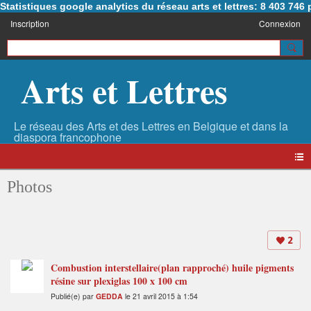
Statistiques google analytics du réseau arts et lettres: 8 403 74
Inscription
Connexion
Arts et Lettres
Photos
2
Combustion interstellaire(plan rapproché) huile pigments
résine sur plexiglas 100 x 100 cm
Publié(e) par
GEDDA
le 21 avril 2015 à 1:54