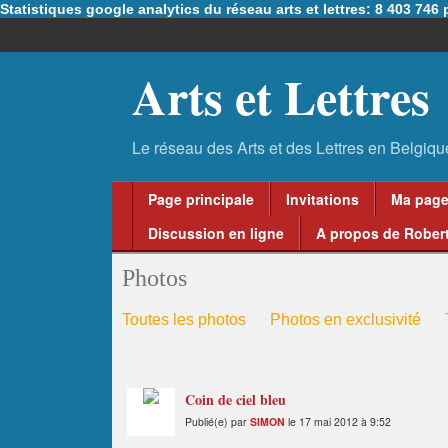
Statistiques google analytics du réseau arts et lettres: 8 403 74
Arts et Lettres
Page principale
Invitations
Ma pag
Discussion en ligne
A propos de Robert
Photos
Toutes les photos
Photos en exclusivité
Coin de ciel bleu
Publié(e) par
SIMON
le 17 mai 2012 à 9:52