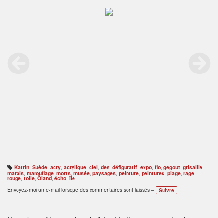
Katrin
,
Suède
,
acry
,
acrylique
,
ciel
,
des
,
défiguratif
,
expo
,
flo
,
gegout
,
grisaille
,
B
marais
,
marouflage
,
morts
,
musée
,
paysages
,
peinture
,
peintures
,
plage
,
rage
,
ali
rouge
,
toile
,
Öland
,
écho
,
île
s
e
Envoyez-moi un e-mail lorsque des commentaires sont laissés –
Suivre
s
: