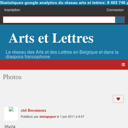
Statistiques google analytics du réseau arts et lettres: 8 403 74
Inscription
Connexion
Arts et Lettres
Photos
ciel floconneux
Publié(e) par
alaingegout
le 1 juin 2011 à 9:47
35x24