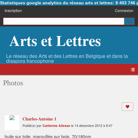
Statistiques google analytics du réseau arts et lettres: 8 403 74
Inscription
Connexion
Arts et Lettres
Photos
Charles-Antoine 1
Publié(e) par
Catherine Ailesse
le 14 décembre 2012 à 9:47
huile sur toile, marouflée sur bois. 70/180cm