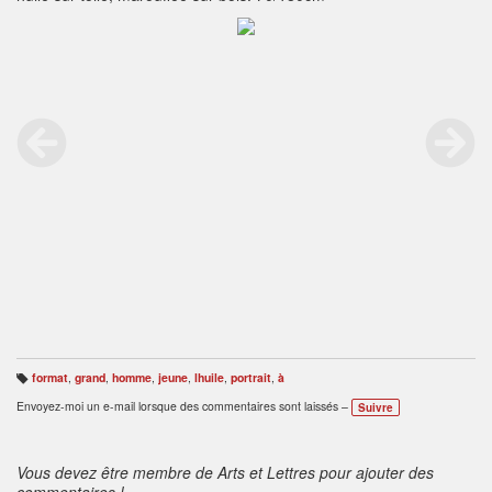
format
,
grand
,
homme
,
jeune
,
lhuile
,
portrait
,
à
B
ali
Envoyez-moi un e-mail lorsque des commentaires sont laissés –
Suivre
s
e
s
:
Vous devez être membre de Arts et Lettres pour ajouter des
commentaires !