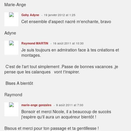
Marie-Ange
Gohy Adyne
19 janvier 2012 at 1:25
Cet ensemble d'aspect nacré m'enchante, bravo
Adyne
Raymond MARTIN
16 août 2011 at 10:30
Je suis toujours en admiration face à tes créations et
montages.
C'est de l'art tout simplement .Passe de bonnes vacances ,je
pense que les calanques vont t'inspirer.
Bises A bientôt
Raymond
marie-ange gonzales
9 août 2011 at 7:00
Bonsoir et merci Nicole, il a beaucoup de succès
j'espère qu'il aura un acquéreur bientôt !
Bisous et merci pour ton passage et ta gentillesse !