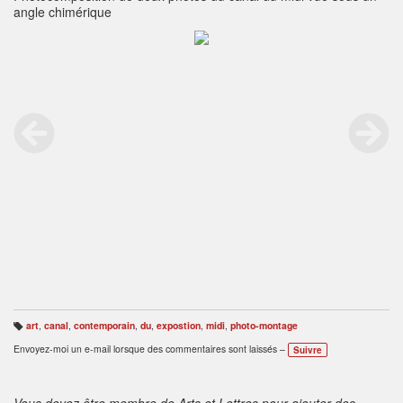
angle chimérique
art
,
canal
,
contemporain
,
du
,
expostion
,
midi
,
photo-montage
B
ali
Envoyez-moi un e-mail lorsque des commentaires sont laissés –
Suivre
s
e
s
:
Vous devez être membre de Arts et Lettres pour ajouter des