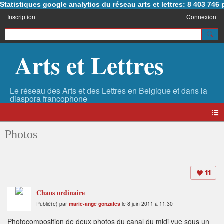
Statistiques google analytics du réseau arts et lettres: 8 403 74
Inscription
Connexion
Arts et Lettres
Photos
11
Chaos ordinaire
Publié(e) par
marie-ange gonzales
le 8 juin 2011 à 11:30
Photocomposition de deux photos du canal du midi vue sous un