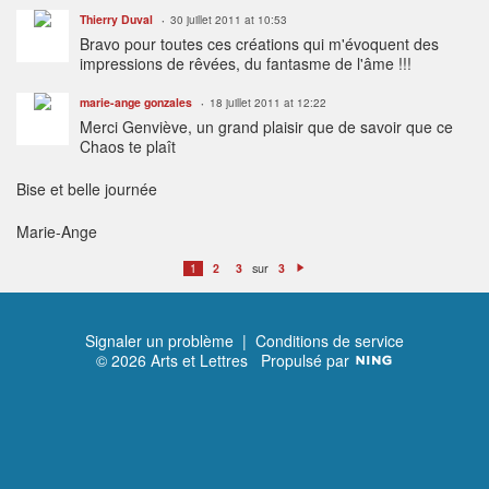
Thierry Duval
30 juillet 2011 at 10:53
Bravo pour toutes ces créations qui m'évoquent des
impressions de rêvées, du fantasme de l'âme !!!
marie-ange gonzales
18 juillet 2011 at 12:22
Merci Genviève, un grand plaisir que de savoir que ce
Chaos te plaît
Bise et belle journée
Marie-Ange
sur
1
2
3
3
S
ui
v
a
n
t
Signaler un problème
|
Conditions de service
© 2026 Arts et Lettres
Propulsé par