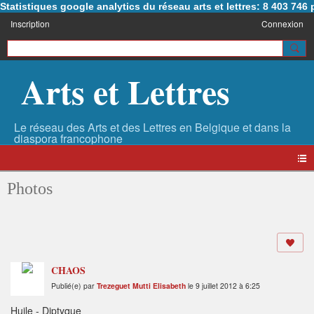
Statistiques google analytics du réseau arts et lettres: 8 403 74
Inscription
Connexion
Arts et Lettres
Photos
CHAOS
Publié(e) par
Trezeguet Mutti Elisabeth
le 9 juillet 2012 à 6:25
Huile - Diptyque