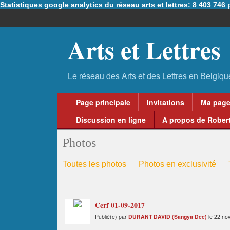
Statistiques google analytics du réseau arts et lettres: 8 403 74
Arts et Lettres
Page principale
Invitations
Ma pag
Discussion en ligne
A propos de Robert
Photos
Toutes les photos
Photos en exclusivité
Cerf 01-09-2017
Publié(e) par
DURANT DAVID (Sangya Dee)
le 22 no