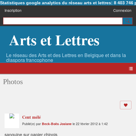
Statistiques google analytics du réseau arts et lettres: 8 403 74
Inscription
Connexion
Arts et Lettres
Photos
Cent mélé
Publié(e) par
Beck-Boës Josiane
le 22 février 2012 à 1:42
sanguine sur papier chinois