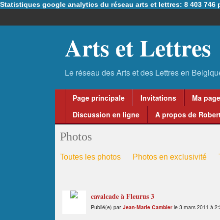
Statistiques google analytics du réseau arts et lettres: 8 403 74
Arts et Lettres
Page principale
Invitations
Ma pag
Discussion en ligne
A propos de Robert
Photos
Toutes les photos
Photos en exclusivité
cavalcade à Fleurus 3
Publié(e) par
Jean-Marie Cambier
le 3 mars 2011 à 2: