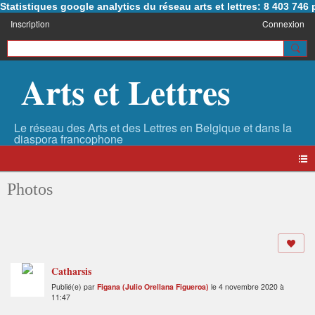
Statistiques google analytics du réseau arts et lettres: 8 403 74
Inscription
Connexion
Arts et Lettres
Photos
Catharsis
Publié(e) par
Figana (Julio Orellana Figueroa)
le 4 novembre 2020 à
11:47