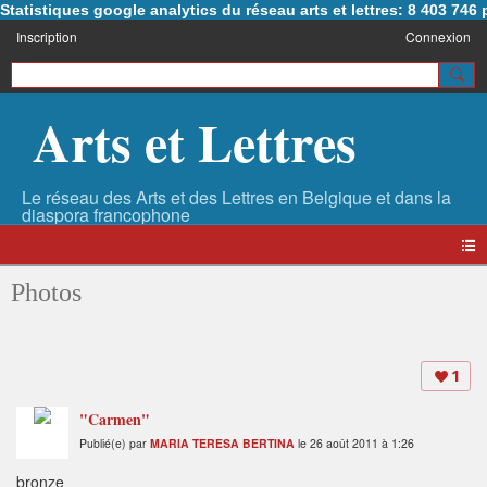
Statistiques google analytics du réseau arts et lettres: 8 403 74
Inscription
Connexion
Arts et Lettres
Photos
1
"Carmen"
Publié(e) par
MARIA TERESA BERTINA
le 26 août 2011 à 1:26
bronze