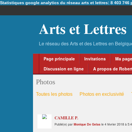
Statistiques google analytics du réseau arts et lettres: 8 403 74
Arts et Lettres
Page principale
Invitations
Ma pag
Discussion en ligne
A propos de Robert
Photos
Toutes les photos
Photos en exclusivité
CAMILLE P.
Publié(e) par
Monique De Gelas
le 4 février 2018 à 5: