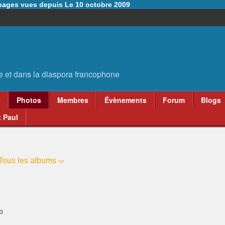
6 pages vues depuis Le 10 octobre 2009
e
Photos
Membres
Évènements
Forum
Blogs
 Paul
Tous les albums
43