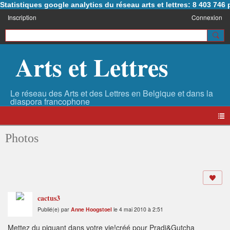
Statistiques google analytics du réseau arts et lettres: 8 403 74
Inscription
Connexion
Arts et Lettres
Photos
cactus3
Publié(e) par
Anne Hoogstoel
le 4 mai 2010 à 2:51
Mettez du piquant dans votre vie!créé pour Pradi&Gutcha