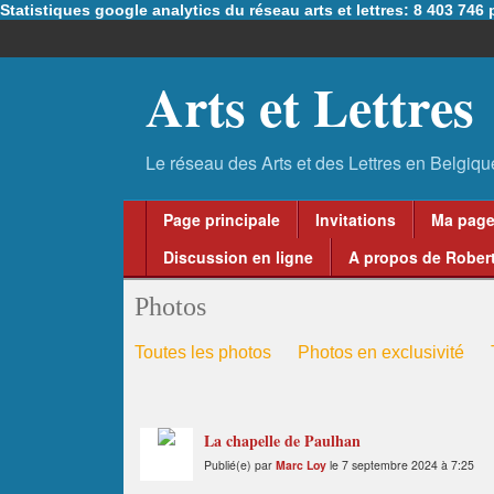
Statistiques google analytics du réseau arts et lettres: 8 403 74
Arts et Lettres
Page principale
Invitations
Ma pag
Discussion en ligne
A propos de Robert
Photos
Toutes les photos
Photos en exclusivité
La chapelle de Paulhan
Publié(e) par
Marc Loy
le 7 septembre 2024 à 7:25