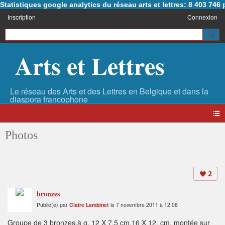
Statistiques google analytics du réseau arts et lettres: 8 403 74
Inscription
Connexion
Arts et Lettres
Photos
2
bronzes
Publié(e) par
Claire Lambinet
le 7 novembre 2011 à 12:06
Groupe de 3 bronzes,à g. 12 X 7,5 cm.16 X 12, cm. montée sur