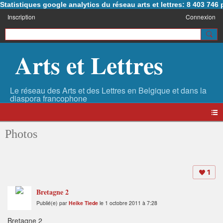
Statistiques google analytics du réseau arts et lettres: 8 403 74
Inscription
Connexion
Arts et Lettres
Photos
1
Bretagne 2
Publié(e) par
Heike Tiede
le 1 octobre 2011 à 7:28
Bretagne 2