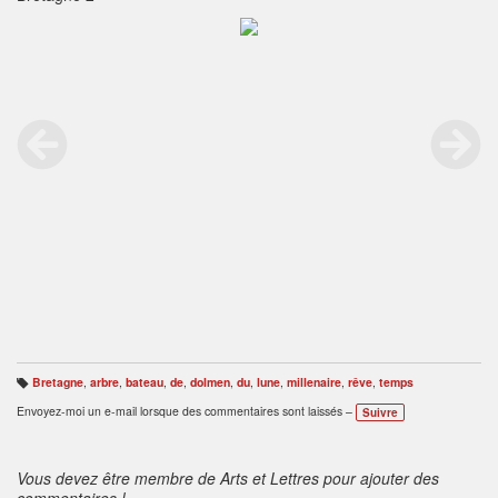
Bretagne
,
arbre
,
bateau
,
de
,
dolmen
,
du
,
lune
,
millenaire
,
rêve
,
temps
B
ali
Envoyez-moi un e-mail lorsque des commentaires sont laissés –
Suivre
s
e
s
:
Vous devez être membre de Arts et Lettres pour ajouter des
commentaires !