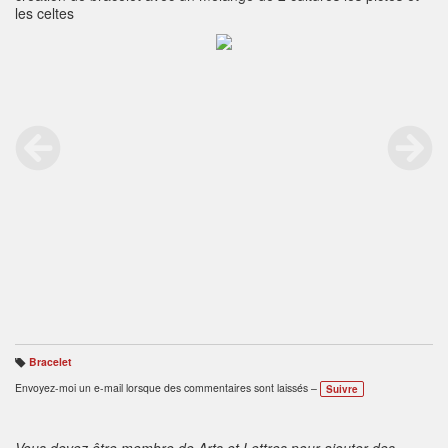
les celtes
Bracelet
B
ali
Envoyez-moi un e-mail lorsque des commentaires sont laissés –
Suivre
s
e
s
:
Vous devez être membre de Arts et Lettres pour ajouter des