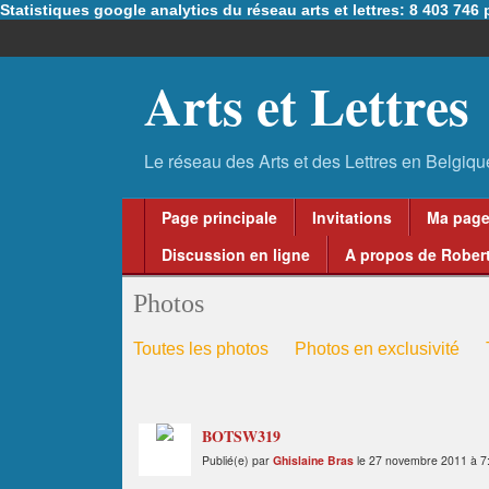
Statistiques google analytics du réseau arts et lettres: 8 403 74
Arts et Lettres
Page principale
Invitations
Ma pag
Discussion en ligne
A propos de Robert
Photos
Toutes les photos
Photos en exclusivité
BOTSW319
Publié(e) par
Ghislaine Bras
le 27 novembre 2011 à 7