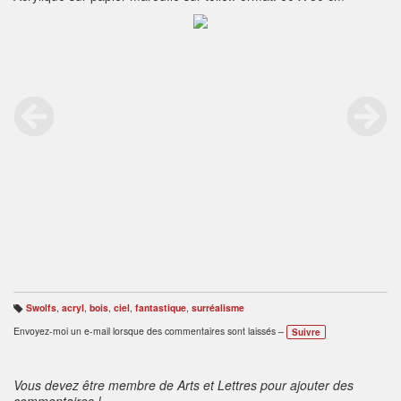
Swolfs
,
acryl
,
bois
,
ciel
,
fantastique
,
surréalisme
B
ali
Envoyez-moi un e-mail lorsque des commentaires sont laissés –
Suivre
s
e
s
:
Vous devez être membre de Arts et Lettres pour ajouter des
commentaires !