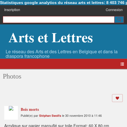
Statistiques google analytics du réseau arts et lettres: 8 403 74
Inscription
Connexion
Arts et Lettres
Photos
Bois morts
Publié(e) par
Stéphan Swolfs
le 30 novembre 2010 à 11:46
Acrylique sur papier marouflé sur toile.Format: 60 X 80 cm