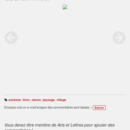
automne
,
hiver
,
nature
,
paysage
,
village
B
ali
Envoyez-moi un e-mail lorsque des commentaires sont laissés –
Suivre
s
e
s
:
Vous devez être membre de Arts et Lettres pour ajouter des
commentaires !