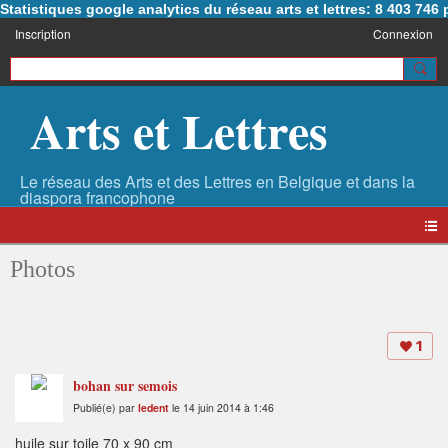
Statistiques google analytics du réseau arts et lettres: 8 403 74
Inscription
Connexion
Arts et Lettres
Photos
1
bohan sur semois
Publié(e) par
ledent
le 14 juin 2014 à 1:46
huile sur toile 70 x 90 cm