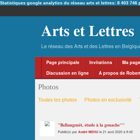
Statistiques google analytics du réseau arts et lettres: 8 403 74
Arts et Lettres
Page principale
Invitations
Ma pag
Discussion en ligne
A propos de Robert
Photos
Toutes les photos
Photos en exclusivité
"Bellangenêt, étude à la gouache""
Publié(e) par
André MEHU
le 21 août 2020 à 9:42