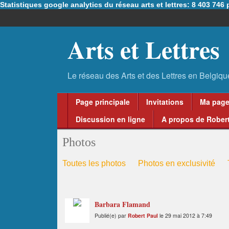
Statistiques google analytics du réseau arts et lettres: 8 403 74
Arts et Lettres
Page principale
Invitations
Ma pag
Discussion en ligne
A propos de Robert
Photos
Toutes les photos
Photos en exclusivité
Barbara Flamand
Publié(e) par
Robert Paul
le 29 mai 2012 à 7:49