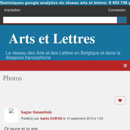
Statistiques google analytics du réseau arts et lettres: 8 403 74
Inscription
Connexion
Arts et Lettres
Photos
bague funambule
Publié(e) par
Agnès DUBOIS
le 13 septembre 2010 à 1:00
Or jaune et or gris