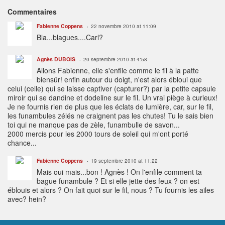
Commentaires
Fabienne Coppens
22 novembre 2010 at 11:09
Bla...blagues....Carl?
Agnès DUBOIS
20 septembre 2010 at 4:58
Allons Fabienne, elle s'enfile comme le fil à la patte
biensûr! enfin autour du doigt, n'est alors ébloui que
celui (celle) qui se laisse captiver (capturer?) par la petite capsule
miroir qui se dandine et dodeline sur le fil. Un vrai piège à curieux!
Je ne fournis rien de plus que les éclats de lumière, car, sur le fil,
les funambules zélés ne craignent pas les chutes! Tu le sais bien
toi qui ne manque pas de zèle, funambulle de savon...
2000 mercis pour les 2000 tours de soleil qui m'ont porté
chance...
Fabienne Coppens
19 septembre 2010 at 11:22
Mais oui mais...bon ! Agnès ! On l'enfile comment ta
bague funambule ? Et si elle jette des feux ? on est
éblouis et alors ? On fait quoi sur le fil, nous ? Tu fournis les ailes
avec? hein?