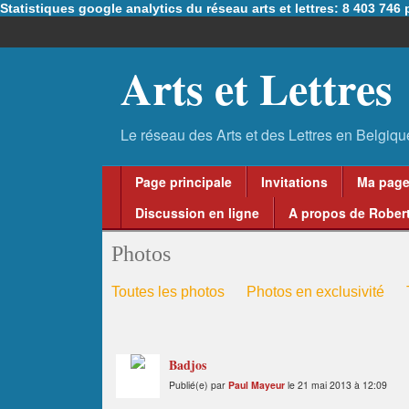
Statistiques google analytics du réseau arts et lettres: 8 403 74
Arts et Lettres
Page principale
Invitations
Ma pag
Discussion en ligne
A propos de Robert
Photos
Toutes les photos
Photos en exclusivité
Badjos
Publié(e) par
Paul Mayeur
le 21 mai 2013 à 12:09