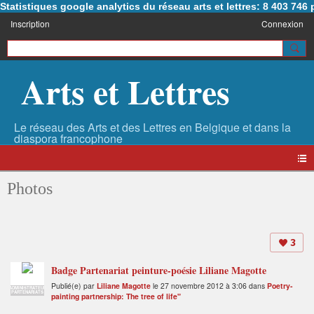
Statistiques google analytics du réseau arts et lettres: 8 403 74
Inscription
Connexion
Arts et Lettres
Photos
3
Badge Partenariat peinture-poésie Liliane Magotte
Publié(e) par
Liliane Magotte
le 27 novembre 2012 à 3:06 dans
Poetry-
ADMINISTRATEUR
PARTENARIATS
painting partnership: The tree of life"