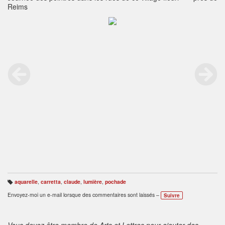
Reims
aquarelle
,
carretta
,
claude
,
lumière
,
pochade
B
ali
Envoyez-moi un e-mail lorsque des commentaires sont laissés –
Suivre
s
e
s
:
Vous devez être membre de Arts et Lettres pour ajouter des