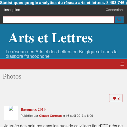
Statistiques google analytics du réseau arts et lettres: 8 403 74
Inscription
Connexion
Arts et Lettres
Photos
2
Baconnes 2013
Publié(e) par
Claude Carretta
le 16 août 2013 à 8:06
Journée des peintres dans les rues de ce village fleuri***** près de