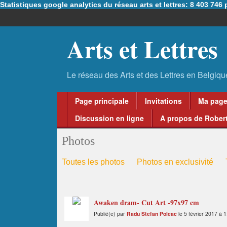
Statistiques google analytics du réseau arts et lettres: 8 403 74
Arts et Lettres
Page principale
Invitations
Ma pag
Discussion en ligne
A propos de Robert
Photos
Toutes les photos
Photos en exclusivité
Awaken dram- Cut Art -97x97 cm
Publié(e) par
Radu Stefan Poleac
le 5 février 2017 à 1