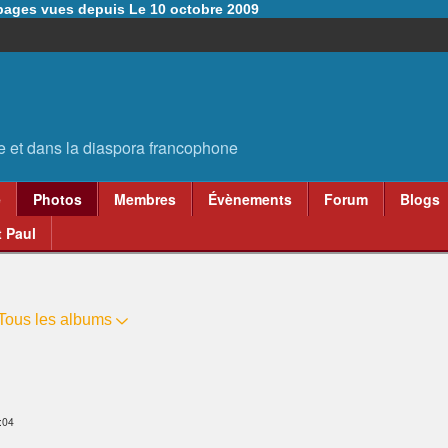
6 pages vues depuis Le 10 octobre 2009
e
Photos
Membres
Évènements
Forum
Blogs
 Paul
Tous les albums
:04