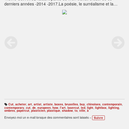
derniers années -2014 -2017.La poésie, le surréalisme et la
fantaisie sont au rendez-vous.Inspiration indirecte de l'art de
paper-cut chinois ou des dessins animés de Michel Ocelot.Enjoy
Art.
http://www.radustefanpoleac.com
Cut
,
acheter
,
art
,
artist
,
artiste
,
boxes
,
bruxelles
,
buy
,
chinoises
,
contemporain
,
B
contemporary
,
cut
,
de
,
europeen
,
how
,
l'art
,
lasercut
,
led
,
light
,
lightbox
,
lighting
,
ali
ombres
,
papercut
,
plasticien
,
plastique
,
shadow
,
to
,
ville
,
à
s
e
Envoyez-moi un e-mail lorsque des commentaires sont laissés –
Suivre
s
: