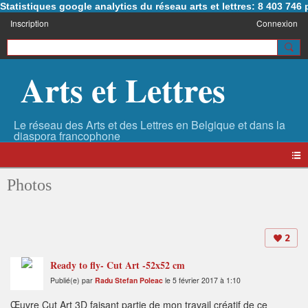
Statistiques google analytics du réseau arts et lettres: 8 403 74
Inscription
Connexion
Arts et Lettres
Photos
2
Ready to fly- Cut Art -52x52 cm
Publié(e) par
Radu Stefan Poleac
le 5 février 2017 à 1:10
Œuvre Cut Art 3D faisant partie de mon travail créatif de ce