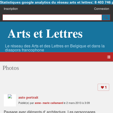
Statistiques google analytics du réseau arts et lettres: 8 403 74
Inscription
Connexion
Arts et Lettres
Photos
1
auto portrait
Publié(e) par
anne- marie callamard
le 2 mars 2013 à 3:09
Paysage avec éléments d' architecture, Les personnages