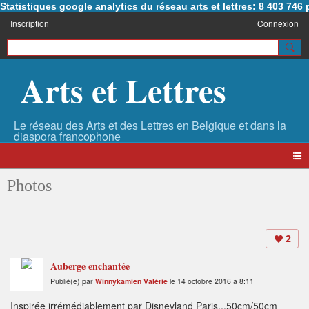
Statistiques google analytics du réseau arts et lettres: 8 403 74
Inscription
Connexion
Arts et Lettres
Photos
2
Auberge enchantée
Publié(e) par
Winnykamien Valérie
le 14 octobre 2016 à 8:11
Inspirée irrémédiablement par Disneyland Paris...50cm/50cm