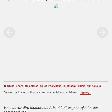
Chine
,
Encre
,
au
,
colorée
,
de
,
et
,
l'acrylique
,
la
,
pinceau
,
plume
,
sur
,
toile
,
à
B
ali
Envoyez-moi un e-mail lorsque des commentaires sont laissés –
Suivre
s
e
s
:
Vous devez être membre de Arts et Lettres pour ajouter des
commentaires !