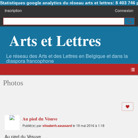
Statistiques google analytics du réseau arts et lettres: 8 403 74
Inscription
Connexion
Arts et Lettres
Photos
Au pied du Vésuve
Publié(e) par
elisabeth.saussard
le 19 mai 2016 à 1:18
Au pied du Vésuve