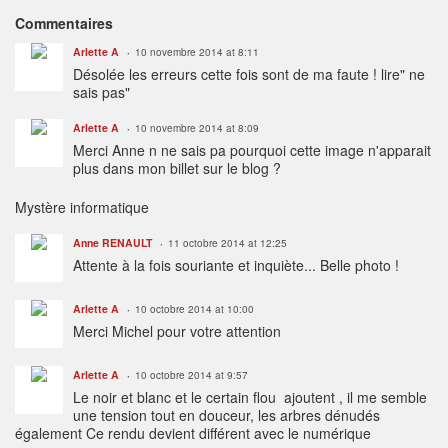
Commentaires
Arlette A
10 novembre 2014 at 8:11
Désolée les erreurs cette fois sont de ma faute ! lire" ne
sais pas"
Arlette A
10 novembre 2014 at 8:09
Merci Anne n ne sais pa pourquoi cette image n'apparait
plus dans mon billet sur le blog ?
Mystère informatique
Anne RENAULT
11 octobre 2014 at 12:25
Attente à la fois souriante et inquiète... Belle photo !
Arlette A
10 octobre 2014 at 10:00
Merci Michel pour votre attention
Arlette A
10 octobre 2014 at 9:57
Le noir et blanc et le certain flou ajoutent , il me semble
une tension tout en douceur, les arbres dénudés
également Ce rendu devient différent avec le numérique