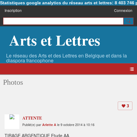
Statistiques google analytics du réseau arts et lettres: 8 403 74
Inscription
Connexion
Arts et Lettres
Photos
3
ATTENTE
Publié(e) par
Arlette A
le 9 octobre 2014 à 10:16
TIRAGE ARGENTIQUE Etude AA