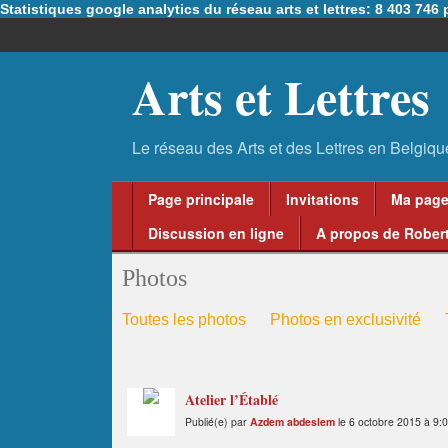
Statistiques google analytics du réseau arts et lettres: 8 403 74
Arts et Lettres
Page principale
Invitations
Ma pag
Discussion en ligne
A propos de Robert
Photos
Toutes les photos
Photos en exclusivité
Atelier l’Établé
Publié(e) par
Azdem abdeslem
le 6 octobre 2015 à 9: