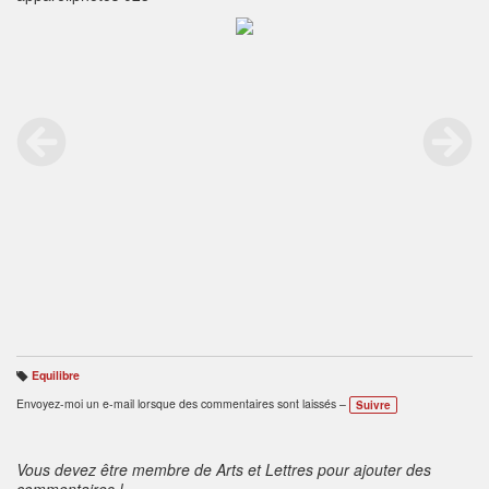
Equilibre
B
ali
Envoyez-moi un e-mail lorsque des commentaires sont laissés –
Suivre
s
e
s
:
Vous devez être membre de Arts et Lettres pour ajouter des
commentaires !