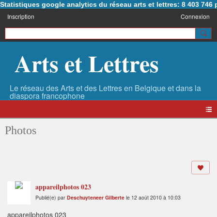
Statistiques google analytics du réseau arts et lettres: 8 403 74
Inscription
Connexion
Arts et Lettres
Photos
appareilphotos 023
Publié(e) par
Deschuyteneer Gilberte
le 12 août 2010 à 10:03
appareilphotos 023