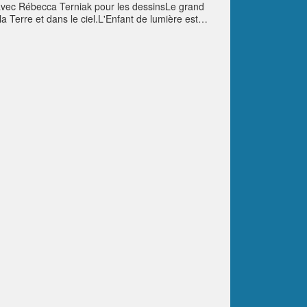
n avec Rébecca Terniak pour les dessinsLe grand
a Terre et dans le ciel.L'Enfant de lumière est
0048744-3Novoprint - Barcelone Juillet 2012