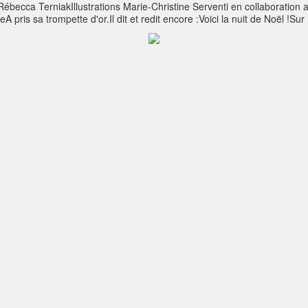
 Rébecca TerniakIllustrations Marie-Christine Serventi en collaboratio
is sa trompette d'or.Il dit et redit encore :Voici la nuit de Noël !Sur l
tes de l'éditriceTous droits réservésISBN 978-2-9700790-1-9Copyright 0