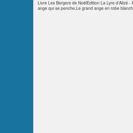
Livre Les Bergers de NoëlEdition La Lyre d'Alizé -
ange qui se penche,Le grand ange en robe blancheA pr
né.Chantez ! Chantez !Alléluia ! Noël est là !Tex