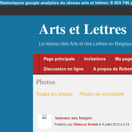
Statistiques google analytics du réseau arts et lettres: 8 403 74
Arts et Lettres
Page principale
Invitations
Ma pag
Discussion en ligne
A propos de Robert
Photos
Toutes les photos
Photos en exclusivité
Annonce aux bergers
Publié(e) par
Rébecca Terniak
le 9 juillet 2012 à 2:16